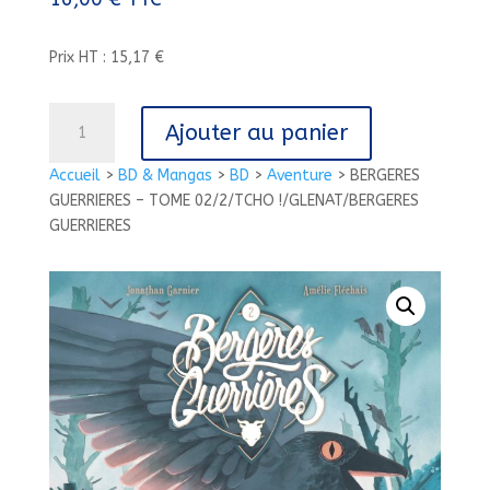
Prix HT : 15,17 €
quantité
Ajouter au panier
de
BERGERES
Accueil
>
BD & Mangas
>
BD
>
Aventure
>
BERGERES
GUERRIERES
GUERRIERES – TOME 02/2/TCHO !/GLENAT/BERGERES
-
GUERRIERES
TOME
02/2/TCHO
!/GLENAT/BERGERES
GUERRIERES