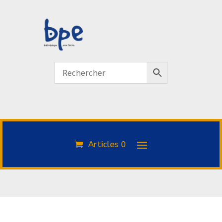
Articles 0