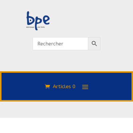
Articles 0