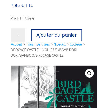
7,95
€
TTC
Prix HT : 7,54 €
quantité
Ajouter au panier
de
BIRDCAGE
Accueil
>
Tous nos livres
>
Niveaux
>
Collège
>
CASTLE
BIRDCAGE CASTLE – VOL. 03/3/BAMB.DOKI
-
DOKI/BAMBOO/BIRDCAGE CASTLE
VOL.
03/3/BAMB.DOKI
DOKI/BAMBOO/BIRDCAGE
CASTLE