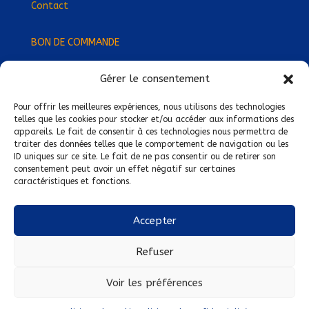
Contact
BON DE COMMANDE
Gérer le consentement
Devenez Délégué
·
e Régional
·
e !
Trouvez-nous près de chez vous !
Pour offrir les meilleures expériences, nous utilisons des technologies
telles que les cookies pour stocker et/ou accéder aux informations des
appareils. Le fait de consentir à ces technologies nous permettra de
Mentions légales
traiter des données telles que le comportement de navigation ou les
ID uniques sur ce site. Le fait de ne pas consentir ou de retirer son
Conditions générales de vente
consentement peut avoir un effet négatif sur certaines
caractéristiques et fonctions.
Politique de confidentialité
Politique de cookies
Accepter
Nous suivre sur :
Refuser
Voir les préférences