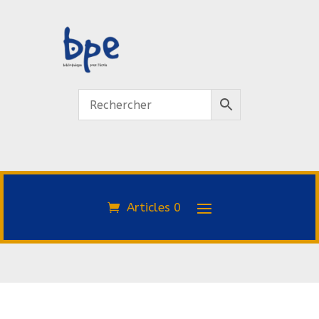
Articles 0