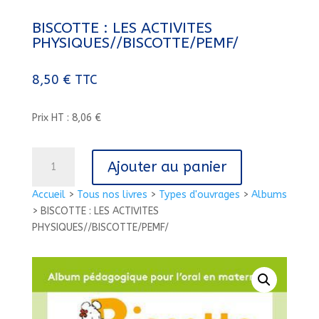
BISCOTTE : LES ACTIVITES
PHYSIQUES//BISCOTTE/PEMF/
8,50
€
TTC
Prix HT : 8,06 €
quantité
Ajouter au panier
de
BISCOTTE
Accueil
>
Tous nos livres
>
Types d'ouvrages
>
Albums
:
>
BISCOTTE : LES ACTIVITES
LES
PHYSIQUES//BISCOTTE/PEMF/
ACTIVITES
PHYSIQUES//BISCOTTE/PEMF/