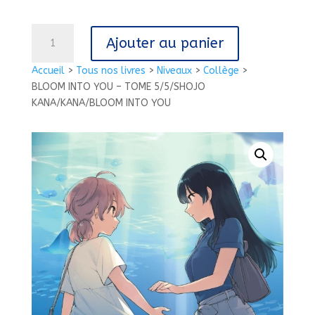
quantité
Ajouter au panier
de
BLOOM
Accueil
>
Tous nos livres
>
Niveaux
>
Collège
>
INTO
BLOOM INTO YOU – TOME 5/5/SHOJO
YOU
KANA/KANA/BLOOM INTO YOU
-
TOME
5/5/SHOJO
KANA/KANA/BLOOM
INTO
YOU