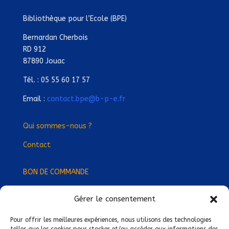
Bibliothèque pour l’Ecole (BPE)
Bernardan Cherbois
RD 912
87890 Jouac
Tél. : 05 55 60 17 57
Email :
contact.bpe@b-p-e.fr
Qui sommes-nous ?
Contact
BON DE COMMANDE
Gérer le consentement
Devenez Délégué
·
e Régional
·
e !
Trouvez-nous près de chez vous !
Pour offrir les meilleures expériences, nous utilisons des technologies