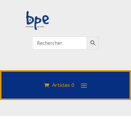
Articles 0