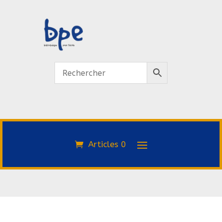
Articles 0