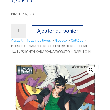
7,30
€
TTC
Prix HT : 6,92 €
quantité
Ajouter au panier
de
BORUTO
Accueil
>
Tous nos livres
>
Niveaux
>
Collège
>
-
BORUTO – NARUTO NEXT GENERATIONS – TOME
NARUTO
14/14/SHONEN KANA/KANA/BORUTO – NARUTO N
NEXT
GENERATIONS
-
TOME
14/14/SHONEN
KANA/KANA/BORUTO
-
NARUTO
N