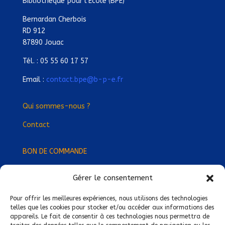
Bibliothèque pour l’Ecole (BPE)
Bernardan Cherbois
RD 912
87890 Jouac
Tél. : 05 55 60 17 57
Email :
contact.bpe@b-p-e.fr
Qui sommes-nous ?
Contact
BON DE COMMANDE
Gérer le consentement
Devenez Délégué
·
e Régional
·
e !
Trouvez-nous près de chez vous !
Pour offrir les meilleures expériences, nous utilisons des technologies
telles que les cookies pour stocker et/ou accéder aux informations des
appareils. Le fait de consentir à ces technologies nous permettra de
Mentions légales