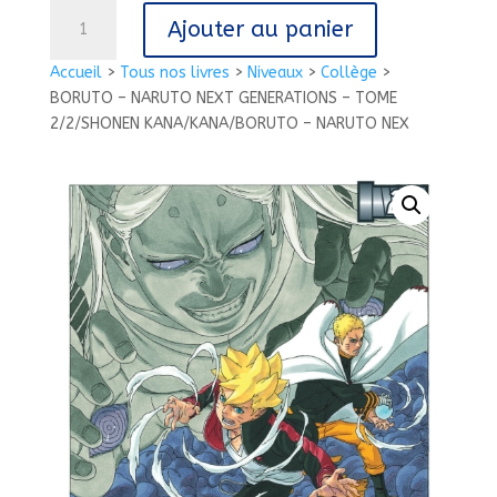
quantité
Ajouter au panier
de
BORUTO
Accueil
>
Tous nos livres
>
Niveaux
>
Collège
>
-
BORUTO – NARUTO NEXT GENERATIONS – TOME
NARUTO
2/2/SHONEN KANA/KANA/BORUTO – NARUTO NEX
NEXT
GENERATIONS
-
TOME
2/2/SHONEN
KANA/KANA/BORUTO
-
NARUTO
NEX