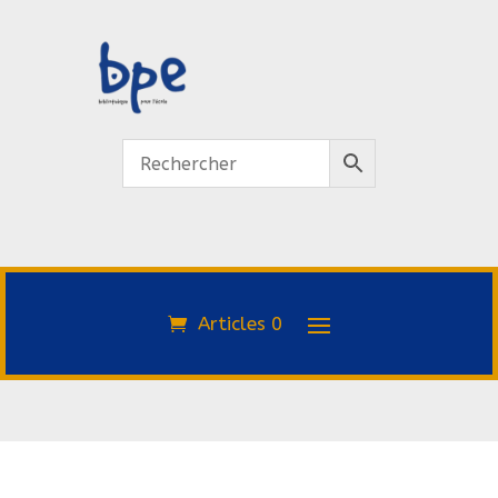
Articles 0