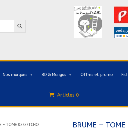
Nos marques
BD & Mangas
Offres et promo
Fic
Articles 0
BRUME – TOME
E – TOME 02/2/TCHO