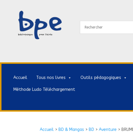
Accueil
Tous nos livres
Outils pédagogiques
Méthode Ludo Téléchargement
Accueil
>
BD & Mangas
>
BD
>
Aventure
>
BRUM