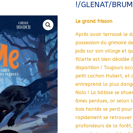
!/GLENAT/BRUM
Le grand frisson
Après avoir terrassé le 
possession du grimoire de 
jadis sur son village et 
fillette est bien décidée 
disparition ! Toujours ac
petit cochon Hubert, et 
entreprend la plus dange
Naïa ! La bâtisse se situ
âmes perdues, or selon l
bois hantés se perd pour
rapidement se retrouver 
profondeurs de la forêt, 