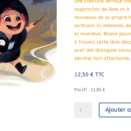
une créature terrible rô
sapprocher de Naia et à
morceaux de sa propre his
sortiront-ils indemnes de
et inventive,
Brume
pours
à travers cette série dés
avec des dialogues savou
héroïne fort attachante.
12,50
€
TTC
Prix HT : 11,85 €
quantité
Ajouter 
de
BRUME
-