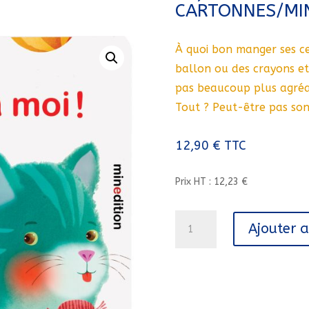
CARTONNES/MIN
À quoi bon manger ses cer
ballon ou des crayons et 
pas beaucoup plus agréa
Tout ? Peut-être pas so
12,90
€
TTC
Prix HT : 12,23 €
quantité
Ajouter 
de
CA,
C'EST
A
MOI