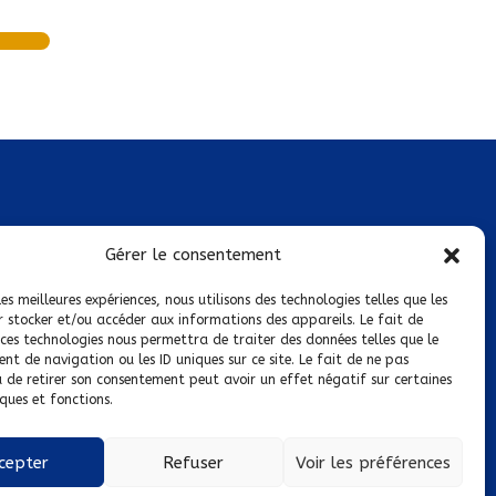
Mentions légales
Gérer le consentement
Conditions générales de vente
les meilleures expériences, nous utilisons des technologies telles que les
r stocker et/ou accéder aux informations des appareils. Le fait de
Politique de confidentialité
 ces technologies nous permettra de traiter des données telles que le
t de navigation ou les ID uniques sur ce site. Le fait de ne pas
Politique de cookies
u de retirer son consentement peut avoir un effet négatif sur certaines
ques et fonctions.
Nous suivre sur :
cepter
Refuser
Voir les préférences