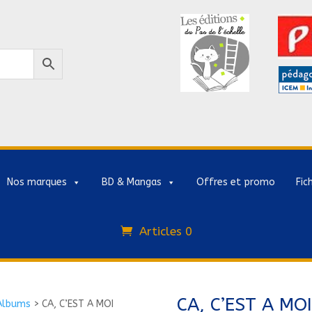
Nos marques
BD & Mangas
Offres et promo
Fic
Articles 0
CA, C’EST A MOI
Albums
>
CA, C’EST A MOI