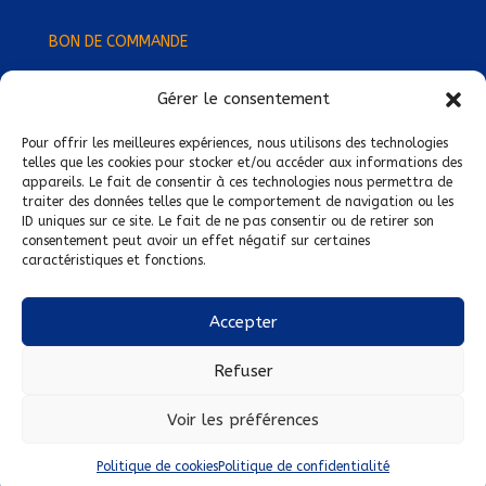
BON DE COMMANDE
Gérer le consentement
Devenez Délégué
·
e Régional
·
e !
Trouvez-nous près de chez vous !
Pour offrir les meilleures expériences, nous utilisons des technologies
telles que les cookies pour stocker et/ou accéder aux informations des
appareils. Le fait de consentir à ces technologies nous permettra de
Mentions légales
traiter des données telles que le comportement de navigation ou les
ID uniques sur ce site. Le fait de ne pas consentir ou de retirer son
Conditions générales de vente
consentement peut avoir un effet négatif sur certaines
caractéristiques et fonctions.
Politique de confidentialité
Politique de cookies
Accepter
Nous suivre sur :
Refuser
Voir les préférences
Politique de cookies
Politique de confidentialité