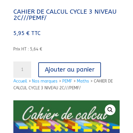
CAHIER DE CALCUL CYCLE 3 NIVEAU
2C///PEMF/
5,95
€
TTC
Prix HT : 5,64 €
quantité
Ajouter au panier
de
CAHIER
Accueil
>
Nos marques
>
PEMF
>
Maths
>
CAHIER DE
DE
CALCUL CYCLE 3 NIVEAU 2C///PEMF/
CALCUL
CYCLE
3
NIVEAU
2C///PEMF/