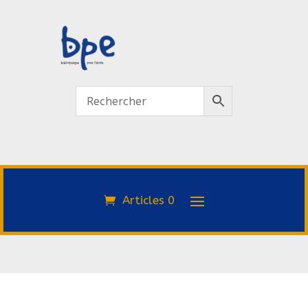
Articles 0