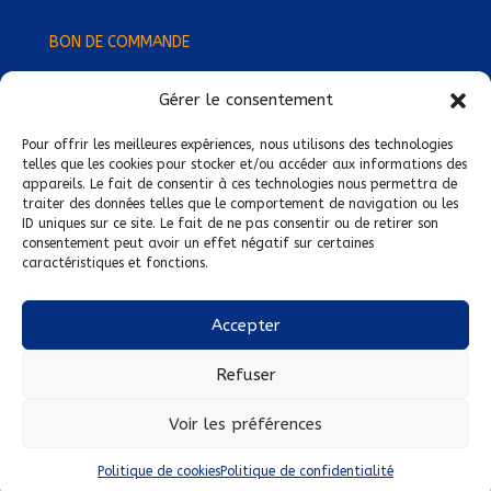
BON DE COMMANDE
Gérer le consentement
Devenez Délégué
·
e Régional
·
e !
Trouvez-nous près de chez vous !
Pour offrir les meilleures expériences, nous utilisons des technologies
telles que les cookies pour stocker et/ou accéder aux informations des
appareils. Le fait de consentir à ces technologies nous permettra de
Mentions légales
traiter des données telles que le comportement de navigation ou les
ID uniques sur ce site. Le fait de ne pas consentir ou de retirer son
Conditions générales de vente
consentement peut avoir un effet négatif sur certaines
caractéristiques et fonctions.
Politique de confidentialité
Politique de cookies
Accepter
Nous suivre sur :
Refuser
Voir les préférences
Politique de cookies
Politique de confidentialité