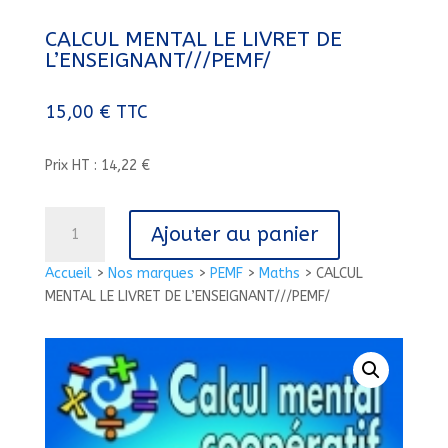
CALCUL MENTAL LE LIVRET DE
L’ENSEIGNANT///PEMF/
15,00
€
TTC
Prix HT : 14,22 €
quantité
Ajouter au panier
de
CALCUL
Accueil
>
Nos marques
>
PEMF
>
Maths
>
CALCUL
MENTAL
MENTAL LE LIVRET DE L’ENSEIGNANT///PEMF/
LE
LIVRET
DE
L'ENSEIGNANT///PEMF/