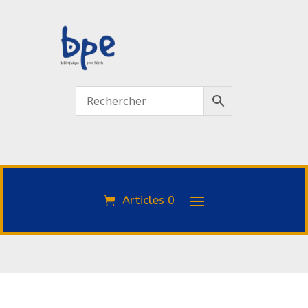
Articles 0