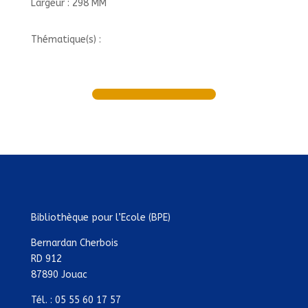
Largeur : 298 MM
Thématique(s) :
Bibliothèque pour l’Ecole (BPE)
Bernardan Cherbois
RD 912
87890 Jouac
Tél. : 05 55 60 17 57