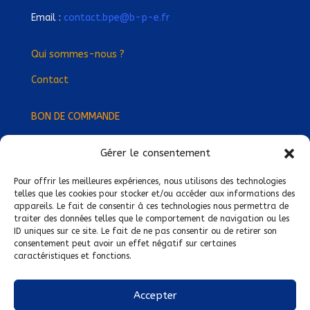
Email :
contact.bpe@b-p-e.fr
Qui sommes-nous ?
Contact
BON DE COMMANDE
Gérer le consentement
Devenez Délégué
·
e Régional
·
e !
Trouvez-nous près de chez vous !
Pour offrir les meilleures expériences, nous utilisons des technologies
telles que les cookies pour stocker et/ou accéder aux informations des
appareils. Le fait de consentir à ces technologies nous permettra de
Mentions légales
traiter des données telles que le comportement de navigation ou les
ID uniques sur ce site. Le fait de ne pas consentir ou de retirer son
Conditions générales de vente
consentement peut avoir un effet négatif sur certaines
caractéristiques et fonctions.
Politique de confidentialité
Politique de cookies
Accepter