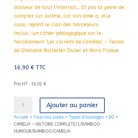
douleur de tout l’internat… Et pas la peine de
compter sur Justine, car son amie a, elle
aussi, rejoint le clan des harceleurs.
Inclus : un cahier pédagogique sur le
harcèlement ‘Les carnets de Camélia’ – Textes
de Ghislaine Ballester Dulier et Nora Fraisse
16,90
€
TTC
Prix HT : 16,02 €
quantité
Ajouter au panier
de
CAMELIA
Accueil
>
Tous nos livres
>
Types d'ouvrages
>
BD
>
-
CAMELIA – HISTOIRE COMPLETE/1/BAMBOO
HISTOIRE
HUMOUR/BAMBOO/CAMELIA
COMPLETE/1/BAMBOO