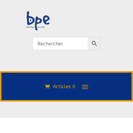
Articles 0