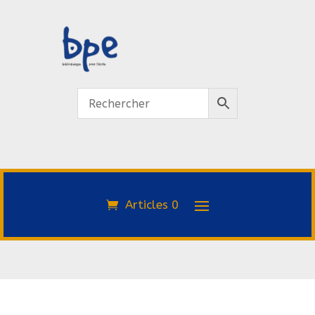
Articles 0