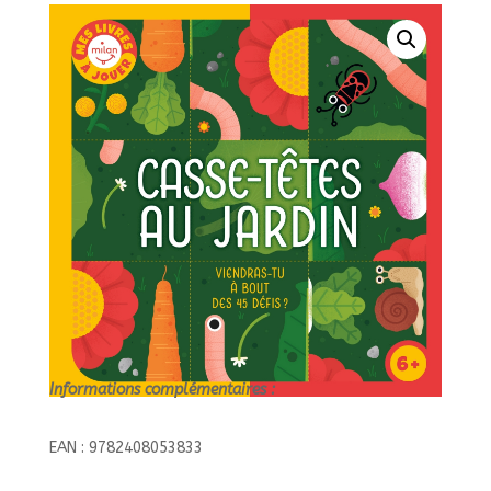
VIENDRAS-
TU
A
BOUT
DES
45
DEFIS ?//MES
LIVRES
A
JOUER/MI
Informations complémentaires :
EAN : 9782408053833