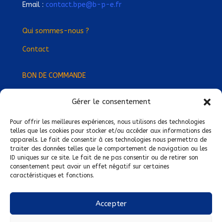
Email :
contact.bpe@b-p-e.fr
Qui sommes-nous ?
Contact
BON DE COMMANDE
Gérer le consentement
Devenez Délégué
·
e Régional
·
e !
Trouvez-nous près de chez vous !
Pour offrir les meilleures expériences, nous utilisons des technologies
telles que les cookies pour stocker et/ou accéder aux informations des
appareils. Le fait de consentir à ces technologies nous permettra de
Mentions légales
traiter des données telles que le comportement de navigation ou les
ID uniques sur ce site. Le fait de ne pas consentir ou de retirer son
Conditions générales de vente
consentement peut avoir un effet négatif sur certaines
caractéristiques et fonctions.
Politique de confidentialité
Politique de cookies
Accepter
Nous suivre sur :