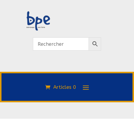
Articles 0