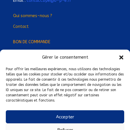
Email :
contact.bpe@b-p-e.fr
Qui sommes-nous ?
Contact
BON DE COMMANDE
Gérer le consentement
Devenez Délégué
·
e Régional
·
e !
Trouvez-nous près de chez vous !
Pour offrir les meilleures expériences, nous utilisons des technologies
telles que les cookies pour stocker et/ou accéder aux informations des
appareils. Le fait de consentir à ces technologies nous permettra de
Mentions légales
traiter des données telles que le comportement de navigation ou les
ID uniques sur ce site. Le fait de ne pas consentir ou de retirer son
Conditions générales de vente
consentement peut avoir un effet négatif sur certaines
caractéristiques et fonctions.
Politique de confidentialité
Politique de cookies
Accepter
Nous suivre sur :
Refuser