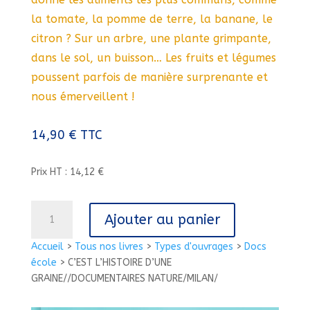
la tomate, la pomme de terre, la banane, le
citron ? Sur un arbre, une plante grimpante,
dans le sol, un buisson… Les fruits et légumes
poussent parfois de manière surprenante et
nous émerveillent !
14,90
€
TTC
Prix HT : 14,12 €
quantité
Ajouter au panier
de
C'EST
Accueil
>
Tous nos livres
>
Types d'ouvrages
>
Docs
L'HISTOIRE
école
>
C’EST L’HISTOIRE D’UNE
D'UNE
GRAINE//DOCUMENTAIRES NATURE/MILAN/
GRAINE//DOCUMENTAIRES
NATURE/MILAN/