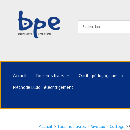
Accueil
Tous nos livres
Outils pédagogiques
Méthode Ludo Téléchargement
Accueil
>
Tous nos livres
>
Niveaux
>
Collège
>