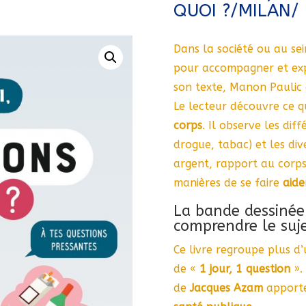
QUOI ?/MILAN/
Dans la société ou au sei
pour accompagner et exp
son texte, Manon Paulic a
Le lecteur découvre ce q
corps
. Il observe les dif
drogue, tabac) et les di
argent, rapport au corps)
manières de se faire
aide
La bande dessinée
comprendre le suj
Ce livre regroupe plus d’
de «
1 jour, 1 question
». 
de
Jacques Azam
apporte 