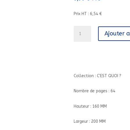
Prix HT : 6,54 €
quantité
Ajouter 
de
C'EST
QUOI,
LES
ADDICTIONS ?//C'EST
QUOI
?/MILAN/
Collection : C'EST QUOI ?
Nombre de pages : 64
Hauteur : 160 MM
Largeur : 200 MM