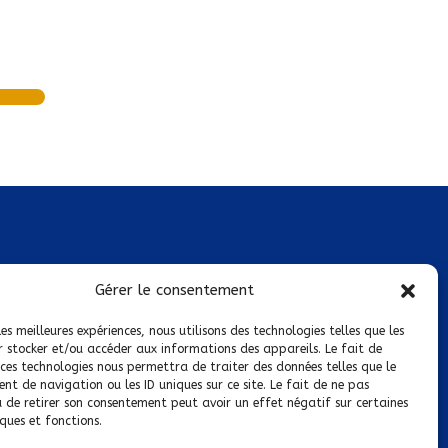
Mentions légales
Gérer le consentement
Conditions générales de vente
les meilleures expériences, nous utilisons des technologies telles que les
r stocker et/ou accéder aux informations des appareils. Le fait de
Politique de confidentialité
 ces technologies nous permettra de traiter des données telles que le
t de navigation ou les ID uniques sur ce site. Le fait de ne pas
Politique de cookies
u de retirer son consentement peut avoir un effet négatif sur certaines
ques et fonctions.
Nous suivre sur :