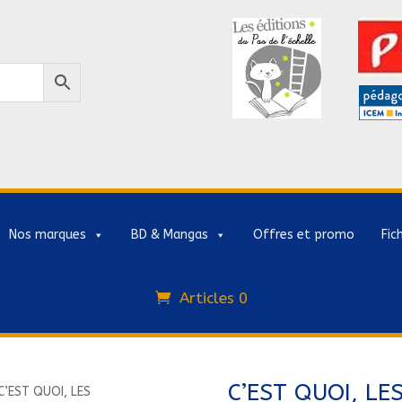
Nos marques
BD & Mangas
Offres et promo
Fic
Articles 0
C’EST QUOI, LE
C’EST QUOI, LES