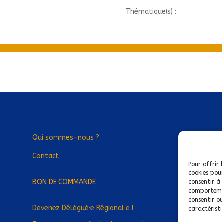
Thématique(s) :
Qui sommes-nous ?
Contact
Pour offrir 
cookies pou
BON DE COMMANDE
consentir à
comportemen
consentir o
Devenez Délégué
·
e Régional
·
e !
caractéristi