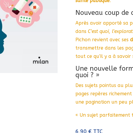
santé publique
.
Nouveau coup de c
Après avoir apporté sa p
dans
C’est quoi, l’explora
Pichon revient avec ses
d
transmettre dans les page
tout ce qu’il y a à savoir
Une nouvelle formu
quoi ? »
Des sujets pointus au plus
pages repères richement 
une pagination un peu p
« Un sujet parfaitement t
6,90
€
TTC