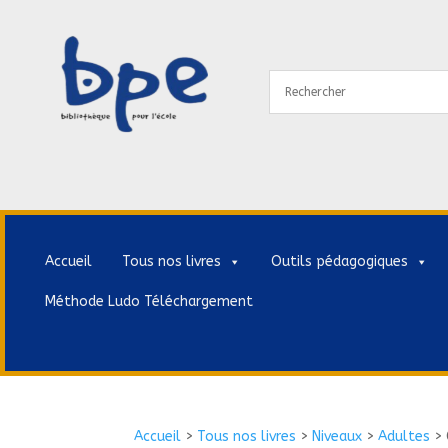
Accueil
Tous nos livres
Outils pédagogiques
Méthode Ludo Téléchargement
Accueil
>
Tous nos livres
>
Niveaux
>
Adultes
>