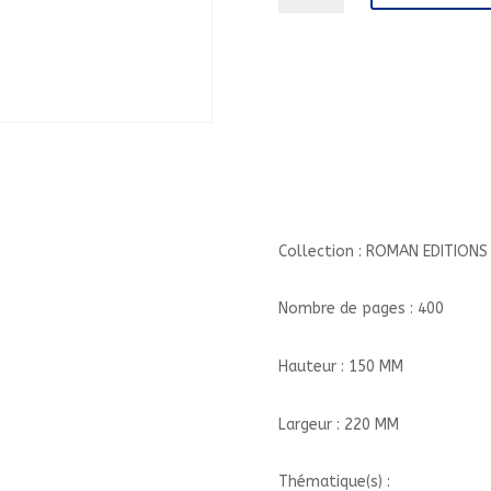
CETTE
NUIT
LA//ROMAN
EDITIONS
RETROUVEES/EDTS
RETROUVEES/
Collection : ROMAN EDITION
Nombre de pages : 400
Hauteur : 150 MM
Largeur : 220 MM
Thématique(s) :