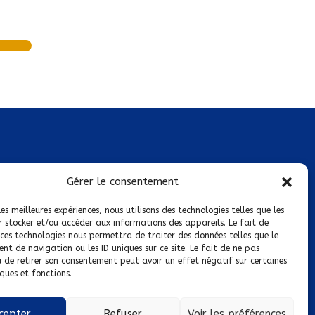
Mentions légales
Gérer le consentement
Conditions générales de vente
les meilleures expériences, nous utilisons des technologies telles que les
r stocker et/ou accéder aux informations des appareils. Le fait de
Politique de confidentialité
 ces technologies nous permettra de traiter des données telles que le
t de navigation ou les ID uniques sur ce site. Le fait de ne pas
Politique de cookies
u de retirer son consentement peut avoir un effet négatif sur certaines
ques et fonctions.
Nous suivre sur :
cepter
Refuser
Voir les préférences