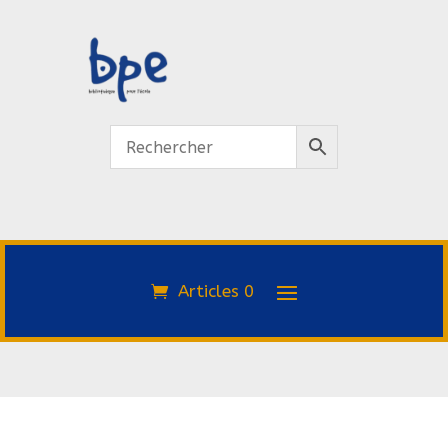
Articles 0