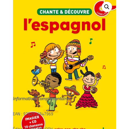
LIVRE
+
CD//CHANTE
ET
DECOUVRE/ABC
MELODY/
Informations complémentaires :
EAN : 9782916947969