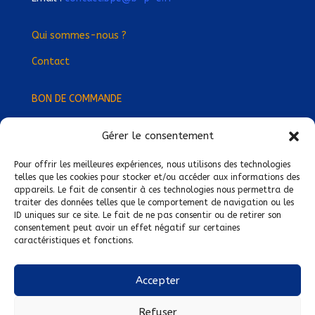
Qui sommes-nous ?
Contact
BON DE COMMANDE
Gérer le consentement
Devenez Délégué
·
e Régional
·
e !
Trouvez-nous près de chez vous !
Pour offrir les meilleures expériences, nous utilisons des technologies
telles que les cookies pour stocker et/ou accéder aux informations des
appareils. Le fait de consentir à ces technologies nous permettra de
Mentions légales
traiter des données telles que le comportement de navigation ou les
ID uniques sur ce site. Le fait de ne pas consentir ou de retirer son
Conditions générales de vente
consentement peut avoir un effet négatif sur certaines
caractéristiques et fonctions.
Politique de confidentialité
Politique de cookies
Accepter
Nous suivre sur :
Refuser