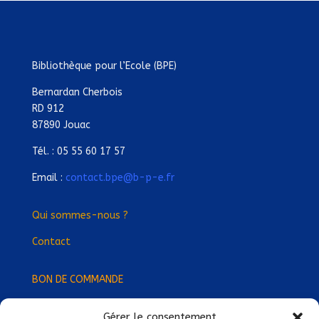
Bibliothèque pour l’Ecole (BPE)
Bernardan Cherbois
RD 912
87890 Jouac
Tél. : 05 55 60 17 57
Email :
contact.bpe@b-p-e.fr
Qui sommes-nous ?
Contact
BON DE COMMANDE
Gérer le consentement
Devenez Délégué
·
e Régional
·
e !