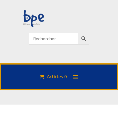
Articles 0