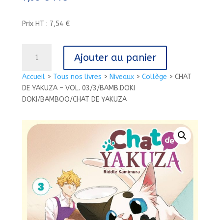
Prix HT : 7,54 €
quantité
Ajouter au panier
de
CHAT
Accueil
>
Tous nos livres
>
Niveaux
>
Collège
>
CHAT
DE
DE YAKUZA – VOL. 03/3/BAMB.DOKI
YAKUZA
DOKI/BAMBOO/CHAT DE YAKUZA
-
VOL.
03/3/BAMB.DOKI
DOKI/BAMBOO/CHAT
DE
YAKUZA