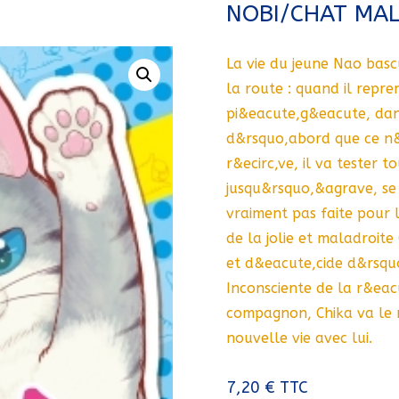
NOBI/CHAT MAL
La vie du jeune Nao basc
la route : quand il repren
pi&eacute,g&eacute, dan
d&rsquo,abord que ce n
r&ecirc,ve, il va tester 
jusqu&rsquo,&agrave, se
vraiment pas faite pour 
de la jolie et maladroite
et d&eacute,cide d&rsquo
Inconsciente de la r&eac
compagnon, Chika va le 
nouvelle vie avec lui.
7,20
€
TTC