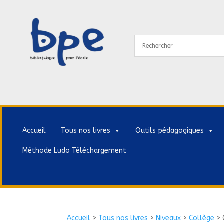
Accueil
Tous nos livres
Outils pédagogiques
Méthode Ludo Téléchargement
Accueil
>
Tous nos livres
>
Niveaux
>
Collège
>