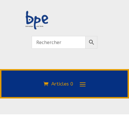
Articles 0