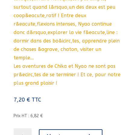
surtout quand l&rsquo,un des deux est peu
coop&eacute,ratif ! Entre deux
r&eacute,flexions intenses, Nyao continue
donc d&rsquo,explorer la vie f&eacute,line :
dormir dans des bo&icirc,tes, apprendre plein
de choses &agrave, chaton, visiter un
temple…
Les aventures de Chika et Nyao ne sont pas
pr&ecirc,tes de se terminer ! Et ce, pour notre
plus grand plaisir !
7,20
€
TTC
Prix HT : 6,82 €
quantité