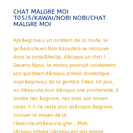
CHAT MALGRE MOI
T05/5/KAWAI/NOBI NOBI/CHAT
MALGRE MOI
Apr&egrave,s un accident de la route, le
lyc&eacute,en Nao Kazushiro se retrouve
dans le corps&hellip, d&rsquo,un chat !
Devenu Nyao, le matou poursuit calmement
son quotidien d&rsquo,animal domestique
aupr&egrave,s de la gentille Chika. Un jour,
au d&eacute,tour d&rsquo,une promenade, il
tombe nez &agrave, nez avec son ancien
corps ?! Il ne reste plus qu&rsquo,&agrave,
trouver le moyen de le
r&eacute,int&eacute,grer… Mais
l&rsquo,affaire n&rsquo,est pas simple,