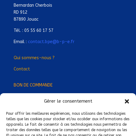
Bernardan Cherbois
RD 912
87890 Jouac
Tél. : 05 55 60 17 57
Email :
contact.bpe@b-p-e.fr
Qui sommes-nous ?
Contact
BON DE COMMANDE
Gérer le consentement
Devenez Délégué
·
e Régional
·
e !
Trouvez-nous près de chez vous !
Pour offrir les meilleures expériences, nous utilisons des technologies
telles que les cookies pour stocker et/ou accéder aux informations des
appareils. Le fait de consentir à ces technologies nous permettra de
Mentions légales
traiter des données telles que le comportement de navigation ou les
ID uniques sur ce site. Le fait de ne pas consentir ou de retirer son