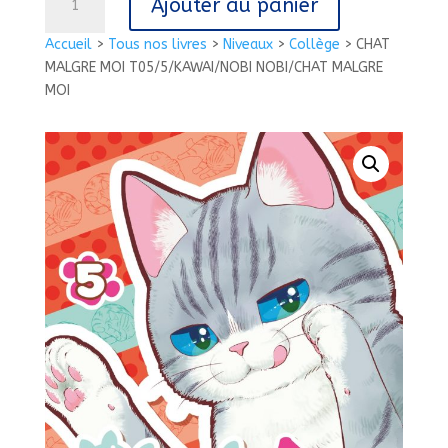
Ajouter au panier
de
CHAT
Accueil
>
Tous nos livres
>
Niveaux
>
Collège
>
CHAT
MALGRE
MALGRE MOI T05/5/KAWAI/NOBI NOBI/CHAT MALGRE
MOI
MOI
T05/5/KAWAI/NOBI
NOBI/CHAT
MALGRE
MOI