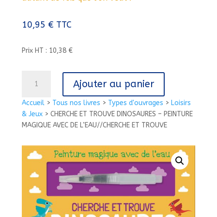
10,95
€
TTC
Prix HT : 10,38 €
quantité
Ajouter au panier
de
CHERCHE
Accueil
>
Tous nos livres
>
Types d'ouvrages
>
Loisirs
ET
& Jeux
>
CHERCHE ET TROUVE DINOSAURES – PEINTURE
TROUVE
MAGIQUE AVEC DE L’EAU//CHERCHE ET TROUVE
DINOSAURES
-
PEINTURE
MAGIQUE
AVEC
DE
L'EAU//CHERCHE
ET