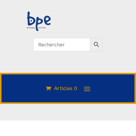
Articles 0