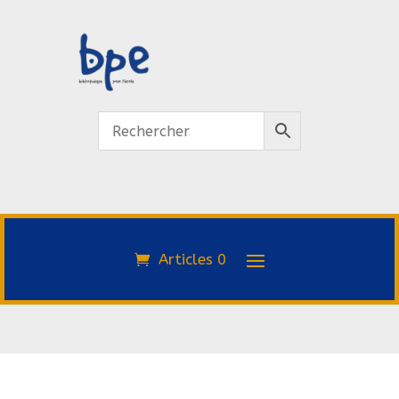
Articles 0