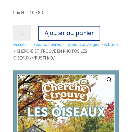
Prix HT : 10,38 €
quantité
Ajouter au panier
de
CHERCHE
Accueil
>
Tous nos livres
>
Types d'ouvrages
>
Albums
ET
>
CHERCHE ET TROUVE EN PHOTOS LES
TROUVE
OISEAUX///RUSTI KID/
EN
PHOTOS
LES
OISEAUX///RUSTI
KID/