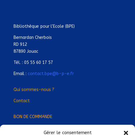
Bibliothèque pour l’Ecole (BPE)
Bernardan Cherbois
RD 912
87890 Jouac
Tél. : 05 55 60 17 57
Email :
contact.bpe@b-p-e.fr
Qui sommes-nous ?
Contact
BON DE COMMANDE
Gérer le consentement
Devenez Délégué
·
e Régional
·
e !