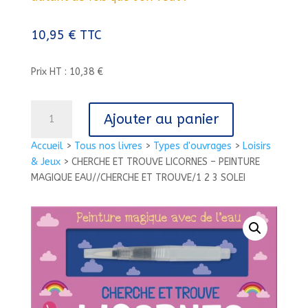
10,95
€
TTC
Prix HT : 10,38 €
quantité
Ajouter au panier
de
CHERCHE
Accueil
>
Tous nos livres
>
Types d'ouvrages
>
Loisirs
ET
& Jeux
>
CHERCHE ET TROUVE LICORNES – PEINTURE
TROUVE
MAGIQUE EAU//CHERCHE ET TROUVE/1 2 3 SOLEI
LICORNES
-
PEINTURE
MAGIQUE
EAU//CHERCHE
ET
TROUVE/1
2