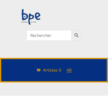
Articles 0