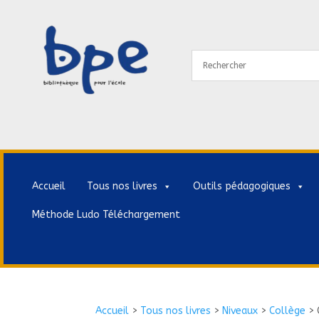
Accueil
Tous nos livres
Outils pédagogiques
Méthode Ludo Téléchargement
Accueil
>
Tous nos livres
>
Niveaux
>
Collège
>