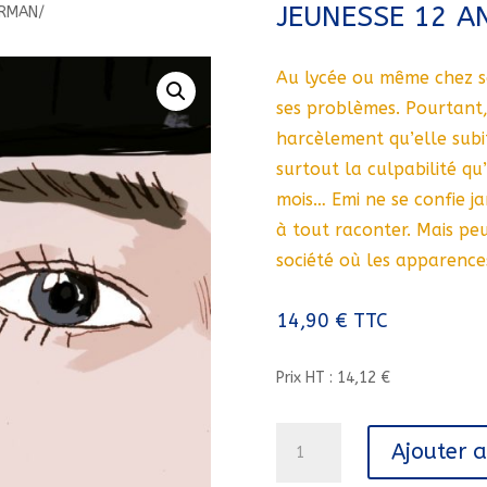
JEUNESSE 12 A
ERMAN/
Au lycée ou même chez so
ses problèmes. Pourtant,
harcèlement qu’elle subi
surtout la culpabilité qu’
mois… Emi ne se confie ja
à tout raconter. Mais peu
société où les apparence
14,90
€
TTC
Prix HT : 14,12 €
quantité
Ajouter 
de
CHERE