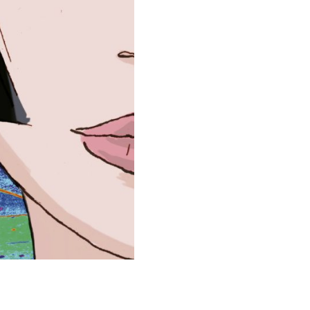
FUBUKI
KATANA//ROMANS
JEUNESSE
12
ANS
ET
+/CASTERMAN/