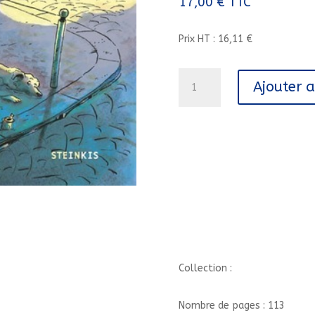
17,00
€
TTC
Prix HT : 16,11 €
quantité
Ajouter 
de
CHRONIQUE
DU
115
-
UNE
HISTOIRE
DU
SAMU
SOCIAL///STEINKIS/
Collection :
Nombre de pages : 113