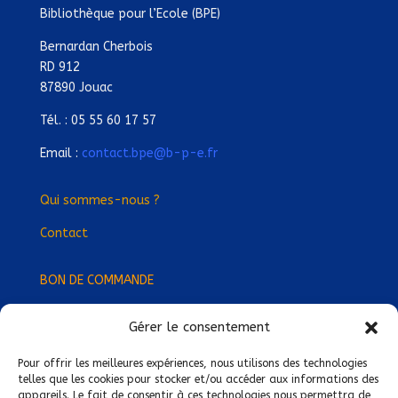
Bibliothèque pour l’Ecole (BPE)
Bernardan Cherbois
RD 912
87890 Jouac
Tél. : 05 55 60 17 57
Email :
contact.bpe@b-p-e.fr
Qui sommes-nous ?
Contact
BON DE COMMANDE
Gérer le consentement
Devenez Délégué
·
e Régional
·
e !
Trouvez-nous près de chez vous !
Pour offrir les meilleures expériences, nous utilisons des technologies
telles que les cookies pour stocker et/ou accéder aux informations des
appareils. Le fait de consentir à ces technologies nous permettra de