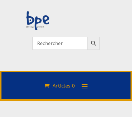
Articles 0