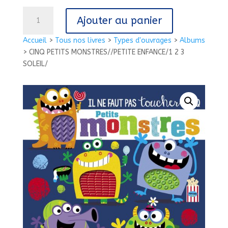
quantité
Ajouter au panier
de
CINQ
Accueil
>
Tous nos livres
>
Types d'ouvrages
>
Albums
PETITS
>
CINQ PETITS MONSTRES//PETITE ENFANCE/1 2 3
MONSTRES//PETITE
SOLEIL/
ENFANCE/1
2
3
SOLEIL/