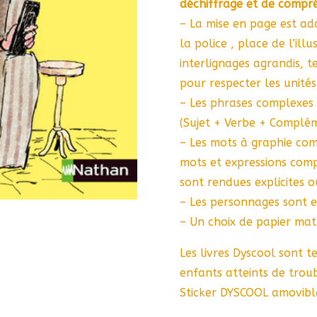
déchiffrage et de compré
– La mise en page est ada
la police , place de l’ill
interlignages agrandis, 
pour respecter les unité
– Les phrases complexes 
(Sujet + Verbe + Compléme
– Les mots à graphie com
mots et expressions compl
sont rendues explicites 
– Les personnages sont 
– Un choix de papier mat 
Les livres Dyscool sont t
enfants atteints de troub
Sticker DYSCOOL amovibl