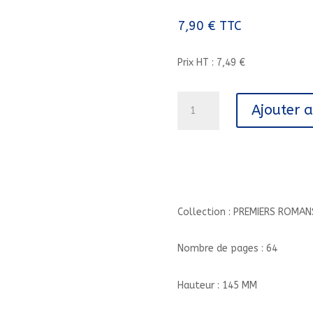
7,90
€
TTC
Prix HT : 7,49 €
quantité
Ajouter 
de
CLODOMIR
MOUSQUETON
-
DYSCOOL//PREMIERS
ROMANS
DYSCOOL/NATHAN/
Collection : PREMIERS ROMA
Nombre de pages : 64
Hauteur : 145 MM