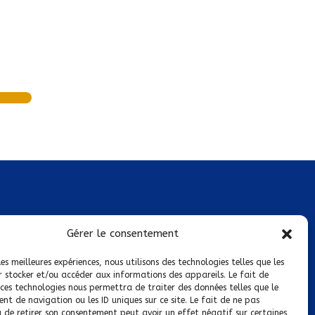
Mentions légales
Gérer le consentement
Conditions générales de vente
les meilleures expériences, nous utilisons des technologies telles que les
r stocker et/ou accéder aux informations des appareils. Le fait de
Politique de confidentialité
 ces technologies nous permettra de traiter des données telles que le
t de navigation ou les ID uniques sur ce site. Le fait de ne pas
Politique de cookies
u de retirer son consentement peut avoir un effet négatif sur certaines