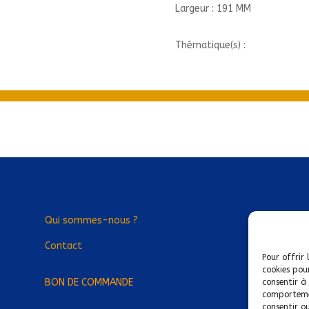
Largeur : 191 MM
Thématique(s) :
Qui sommes-nous ?
Contact
Pour offrir 
cookies pou
BON DE COMMANDE
consentir à
comportemen
consentir o