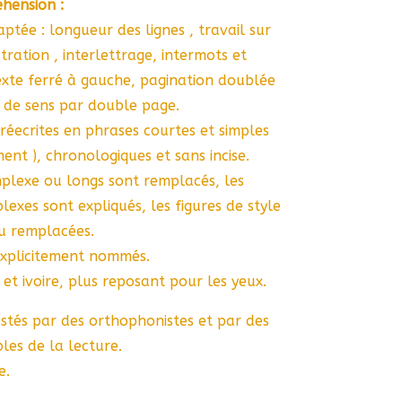
hension :
ptée : longueur des lignes , travail sur
ustration , interlettrage, intermots et
texte ferré à gauche, pagination doublée
s de sens par double page.
réecrites en phrases courtes et simples
nt ), chronologiques et sans incise.
plexe ou longs sont remplacés, les
exes sont expliqués, les figures de style
ou remplacées.
explicitement nommés.
et ivoire, plus reposant pour les yeux.
estés par des orthophonistes et par des
les de la lecture.
e.