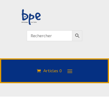
Articles 0