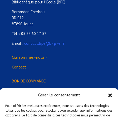
Bibliothèque pour l’Ecole (BPE)
Bernardan Cherbois
RD 912
87890 Jouac
Tél. : 05 55 60 17 57
Email :
contact.bpe@b-p-e.fr
Qui sommes-nous ?
Contact
BON DE COMMANDE
Gérer le consentement
Devenez Délégué
·
e Régional
·
e !
Trouvez-nous près de chez vous !
Pour offrir les meilleures expériences, nous utilisons des technologies
telles que les cookies pour stocker et/ou accéder aux informations des
appareils. Le fait de consentir à ces technologies nous permettra de
Mentions légales