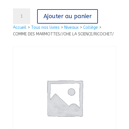
quantité
Ajouter au panier
de
COMME
Accueil
>
Tous nos livres
>
Niveaux
>
Collège
>
DES
COMME DES MARMOTTES//OHE LA SCIENCE/RICOCHET/
MARMOTTES//OHE
LA
SCIENCE/RICOCHET/