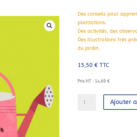
Des conseils pour appren
plantations.
Des activités, des observa
Des illustrations très pr
du jardin.
15,50
€
TTC
Prix HT : 14,69 €
quantité
Ajouter 
de
COPAIN
DES
JARDINS//COPAIN/MILAN/