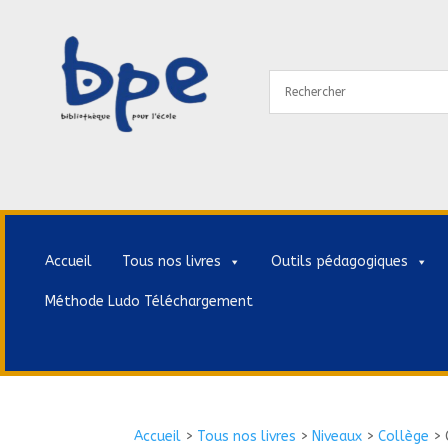
Accueil
Tous nos livres
Outils pédagogiques
Méthode Ludo Téléchargement
Accueil
>
Tous nos livres
>
Niveaux
>
Collège
>