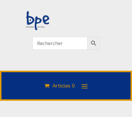
Articles 0