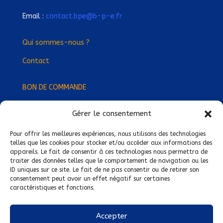
Email :
contact.bpe@b-p-e.fr
Qui sommes-nous ?
Contact
BON DE COMMANDE
Gérer le consentement
Devenez Délégué
·
e Régional
·
e !
Trouvez-nous près de chez vous !
Pour offrir les meilleures expériences, nous utilisons des technologies
telles que les cookies pour stocker et/ou accéder aux informations des
appareils. Le fait de consentir à ces technologies nous permettra de
Mentions légales
traiter des données telles que le comportement de navigation ou les
ID uniques sur ce site. Le fait de ne pas consentir ou de retirer son
Conditions générales de vente
consentement peut avoir un effet négatif sur certaines
caractéristiques et fonctions.
Politique de confidentialité
Politique de cookies
Accepter