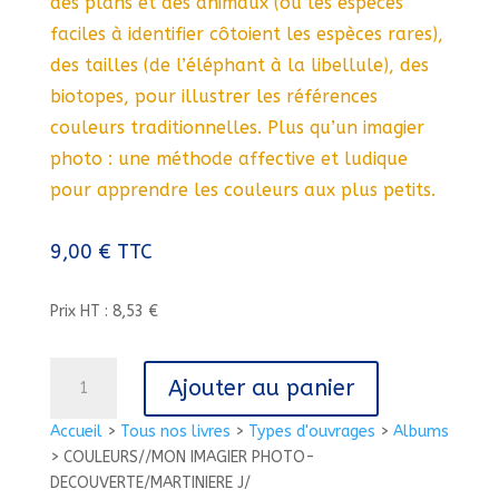
des plans et des animaux (où les espèces
faciles à identifier côtoient les espèces rares),
des tailles (de l’éléphant à la libellule), des
biotopes, pour illustrer les références
couleurs traditionnelles. Plus qu’un imagier
photo : une méthode affective et ludique
pour apprendre les couleurs aux plus petits.
9,00
€
TTC
Prix HT : 8,53 €
quantité
Ajouter au panier
de
COULEURS//MON
Accueil
>
Tous nos livres
>
Types d'ouvrages
>
Albums
IMAGIER
>
COULEURS//MON IMAGIER PHOTO-
PHOTO-
DECOUVERTE/MARTINIERE J/
DECOUVERTE/MARTINIERE