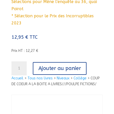
Sélections pour Mène l’enquête au 36, quai
Poirot
* Sélection pour le Prix des Incorruptibles
2023
12,95
€
TTC
Prix HT : 12,27 €
quantité
Ajouter au panier
de
COUP
Accueil
>
Tous nos livres
>
Niveaux
>
Collège
>
COUP
DE
DE COEUR A LA BOITE A LIVRES///POULPE FICTIONS/
COEUR
A
LA
BOITE
A