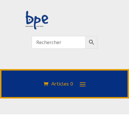
Articles 0