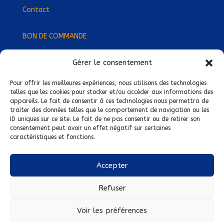
Contact
BON DE COMMANDE
Gérer le consentement
Devenez Délégué
·
e Régional
·
e !
Trouvez-nous près de chez vous !
Pour offrir les meilleures expériences, nous utilisons des technologies
telles que les cookies pour stocker et/ou accéder aux informations des
appareils. Le fait de consentir à ces technologies nous permettra de
Mentions légales
traiter des données telles que le comportement de navigation ou les
ID uniques sur ce site. Le fait de ne pas consentir ou de retirer son
Conditions générales de vente
consentement peut avoir un effet négatif sur certaines
caractéristiques et fonctions.
Politique de confidentialité
Politique de cookies
Accepter
Nous suivre sur :
Refuser
Voir les préférences