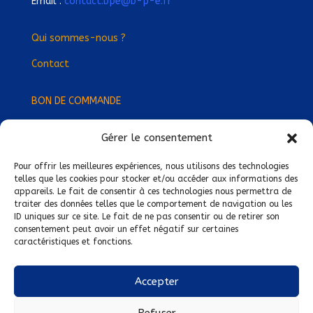
Email :
contact.bpe@b-p-e.fr
Qui sommes-nous ?
Contact
BON DE COMMANDE
Gérer le consentement
Devenez Délégué
·
e Régional
·
e !
Trouvez-nous près de chez vous !
Pour offrir les meilleures expériences, nous utilisons des technologies
telles que les cookies pour stocker et/ou accéder aux informations des
appareils. Le fait de consentir à ces technologies nous permettra de
Mentions légales
traiter des données telles que le comportement de navigation ou les
ID uniques sur ce site. Le fait de ne pas consentir ou de retirer son
Conditions générales de vente
consentement peut avoir un effet négatif sur certaines
caractéristiques et fonctions.
Politique de confidentialité
Politique de cookies
Accepter
Nous suivre sur :
Refuser