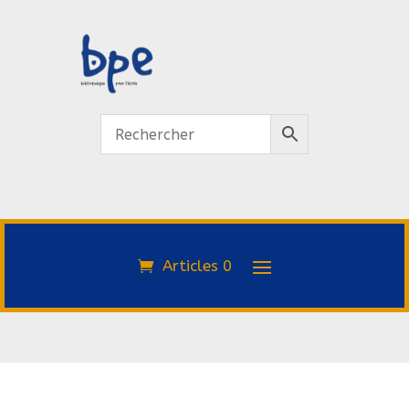
Articles 0