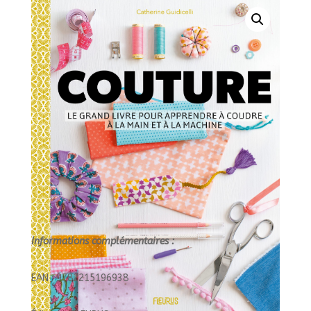
POUR
APPRENDRE
A
COUDRE
A
LA
MAIN
ET
A
LA
MACHINE///FLE
Informations complémentaires :
EAN : 9782215196938