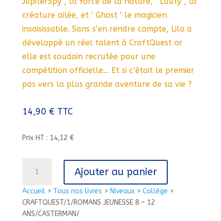
JupiterSpy ‘, la force de la nature, ‘ Luuty ‘, la
créature ailée, et ‘ Ghost ‘ le magicien
insaisissable. Sans s’en rendre compte, Lila a
développé un réel talent à CraftQuest or
elle est soudain recrutée pour une
compétition officielle… Et si c’était le premier
pas vers la plus grande aventure de sa vie ?
14,90
€
TTC
Prix HT : 14,12 €
quantité
Ajouter au panier
de
CRAFTQUEST/1/ROMANS
Accueil
>
Tous nos livres
>
Niveaux
>
Collège
>
JEUNESSE
CRAFTQUEST/1/ROMANS JEUNESSE 8 – 12
8
ANS/CASTERMAN/
-