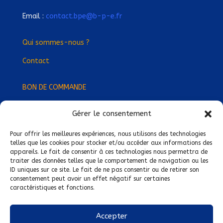
Email :
contact.bpe@b-p-e.fr
Qui sommes-nous ?
Contact
BON DE COMMANDE
Gérer le consentement
Devenez Délégué
·
e Régional
·
e !
Trouvez-nous près de chez vous !
Pour offrir les meilleures expériences, nous utilisons des technologies
telles que les cookies pour stocker et/ou accéder aux informations des
appareils. Le fait de consentir à ces technologies nous permettra de
Mentions légales
traiter des données telles que le comportement de navigation ou les
ID uniques sur ce site. Le fait de ne pas consentir ou de retirer son
Conditions générales de vente
consentement peut avoir un effet négatif sur certaines
caractéristiques et fonctions.
Politique de confidentialité
Politique de cookies
Accepter