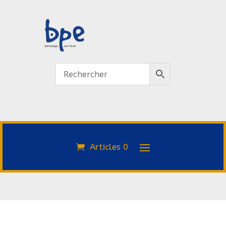
Articles 0