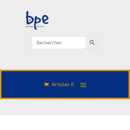
Articles 0