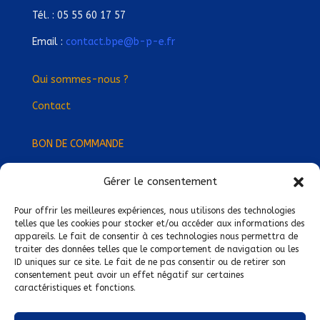
Tél. : 05 55 60 17 57
Email :
contact.bpe@b-p-e.fr
Qui sommes-nous ?
Contact
BON DE COMMANDE
Gérer le consentement
Devenez Délégué
·
e Régional
·
e !
Trouvez-nous près de chez vous !
Pour offrir les meilleures expériences, nous utilisons des technologies
telles que les cookies pour stocker et/ou accéder aux informations des
appareils. Le fait de consentir à ces technologies nous permettra de
Mentions légales
traiter des données telles que le comportement de navigation ou les
ID uniques sur ce site. Le fait de ne pas consentir ou de retirer son
Conditions générales de vente
consentement peut avoir un effet négatif sur certaines
caractéristiques et fonctions.
Politique de confidentialité