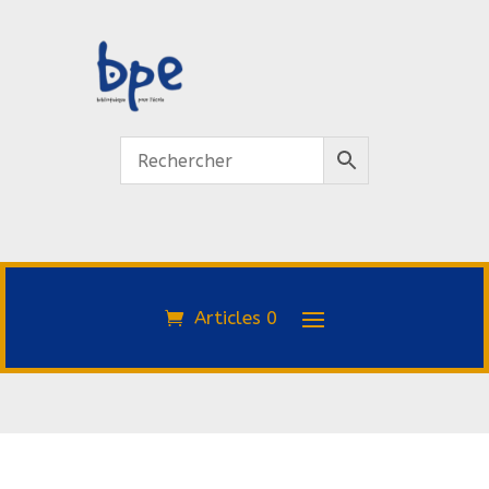
Articles 0