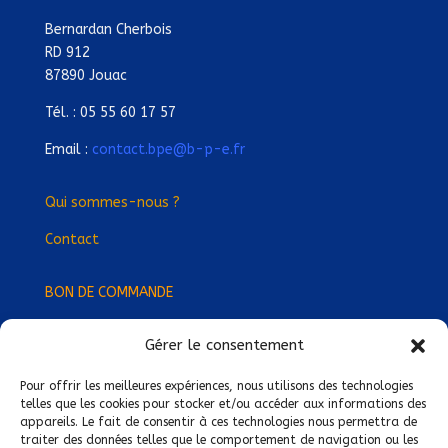
Bernardan Cherbois
RD 912
87890 Jouac
Tél. : 05 55 60 17 57
Email :
contact.bpe@b-p-e.fr
Qui sommes-nous ?
Contact
BON DE COMMANDE
Gérer le consentement
Devenez Délégué
·
e Régional
·
e !
Trouvez-nous près de chez vous !
Pour offrir les meilleures expériences, nous utilisons des technologies
telles que les cookies pour stocker et/ou accéder aux informations des
appareils. Le fait de consentir à ces technologies nous permettra de
Mentions légales
traiter des données telles que le comportement de navigation ou les