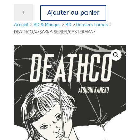
quantité
Ajouter au panier
de
DEATHCO/4/SAKKA
Accueil
>
BD & Mangas
>
BD
>
Derniers tomes
>
SEINEN/CASTERMAN/
DEATHCO/4/SAKKA SEINEN/CASTERMAN/