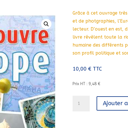
Grâce à cet ouvrage très
et de photgraphies, l’Eu
lecteur. D’ouest en est, 
livre révèlent toute la r
humaine des différents p
son profil politique et s
10,00
€
TTC
Prix HT : 9,48 €
quantité
Ajouter 
de
DECOUVRE
L'EUROPE//DIVERS/PEMF/