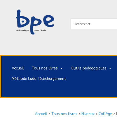
Accueil
Tous nos livres
Outils pédagogiques
Méthode Ludo Téléchargement
Accueil
>
Tous nos livres
>
Niveaux
>
Collège
>