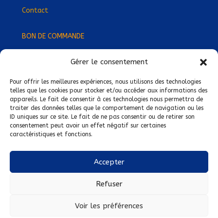
Contact
BON DE COMMANDE
Gérer le consentement
Devenez Délégué
·
e Régional
·
e !
Trouvez-nous près de chez vous !
Pour offrir les meilleures expériences, nous utilisons des technologies
telles que les cookies pour stocker et/ou accéder aux informations des
appareils. Le fait de consentir à ces technologies nous permettra de
Mentions légales
traiter des données telles que le comportement de navigation ou les
ID uniques sur ce site. Le fait de ne pas consentir ou de retirer son
Conditions générales de vente
consentement peut avoir un effet négatif sur certaines
caractéristiques et fonctions.
Politique de confidentialité
Politique de cookies
Accepter
Nous suivre sur :
Refuser
Voir les préférences