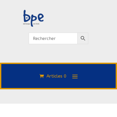
Articles 0