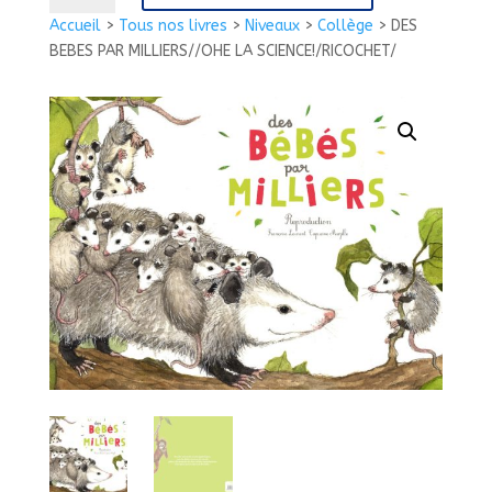
DES
Accueil
>
Tous nos livres
>
Niveaux
>
Collège
>
DES
BEBES
BEBES PAR MILLIERS//OHE LA SCIENCE!/RICOCHET/
PAR
MILLIERS//OHE
LA
SCIENCE!/RICOCHET/