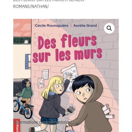
SUR
ROMANS/NATHAN/
LES
MURS//PREMIERS
ROMANS/NATHAN/
Informations complémentaires :