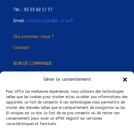
Tél. : 05 55 60 17 57
Email :
contact.bpe@b-p-e.fr
Qui sommes-nous ?
Contact
BON DE COMMANDE
Gérer le consentement
Devenez Délégué
·
e Régional
·
e !
Trouvez-nous près de chez vous !
Pour offrir les meilleures expériences, nous utilisons des technologies
telles que les cookies pour stocker et/ou accéder aux informations des
appareils. Le fait de consentir à ces technologies nous permettra de
Mentions légales
traiter des données telles que le comportement de navigation ou les
ID uniques sur ce site. Le fait de ne pas consentir ou de retirer son
Conditions générales de vente
consentement peut avoir un effet négatif sur certaines
caractéristiques et fonctions.
Politique de confidentialité