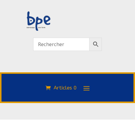
Articles 0