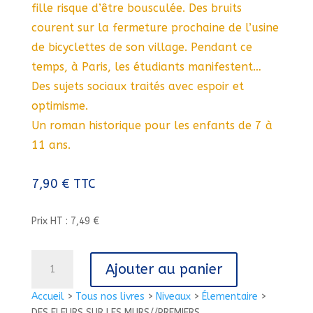
fille risque d’être bousculée. Des bruits
courent sur la fermeture prochaine de l’usine
de bicyclettes de son village. Pendant ce
temps, à Paris, les étudiants manifestent…
Des sujets sociaux traités avec espoir et
optimisme.
Un roman historique pour les enfants de 7 à
11 ans.
7,90
€
TTC
Prix HT : 7,49 €
quantité
Ajouter au panier
de
DES
Accueil
>
Tous nos livres
>
Niveaux
>
Élementaire
>
FLEURS
DES FLEURS SUR LES MURS//PREMIERS