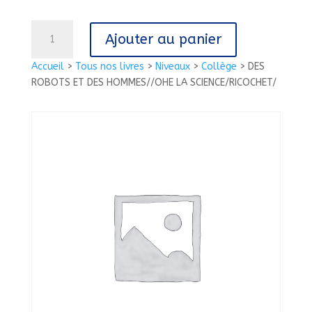
quantité
Ajouter au panier
de
DES
Accueil
>
Tous nos livres
>
Niveaux
>
Collège
>
DES
ROBOTS
ROBOTS ET DES HOMMES//OHE LA SCIENCE/RICOCHET/
ET
DES
HOMMES//OHE
LA
SCIENCE/RICOCHET/