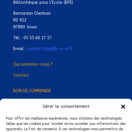
Bibliothèque pour l’Ecole (BPE)
Bernardan Cherbois
RD 912
87890 Jouac
Tél. : 05 55 60 17 57
Email :
contact.bpe@b-p-e.fr
Qui sommes-nous ?
Contact
BON DE COMMANDE
Gérer le consentement
Devenez Délégué
·
e Régional
·
e !
Trouvez-nous près de chez vous !
Pour offrir les meilleures expériences, nous utilisons des technologies
telles que les cookies pour stocker et/ou accéder aux informations des
appareils. Le fait de consentir à ces technologies nous permettra de
Mentions légales