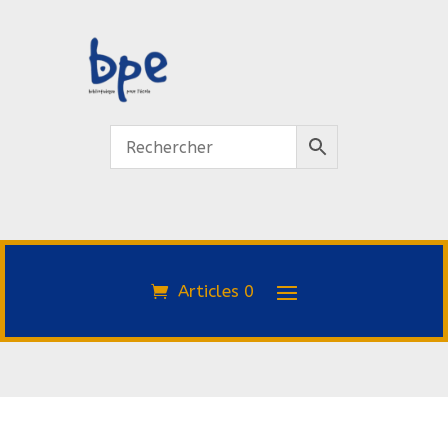
Articles 0