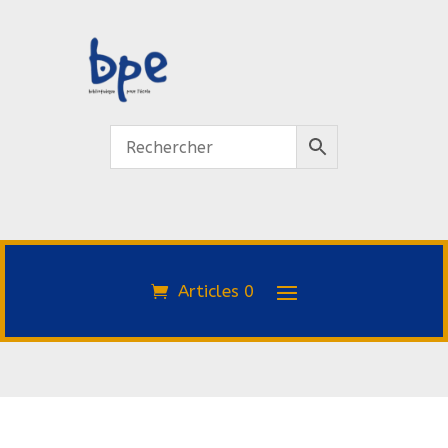
Articles 0