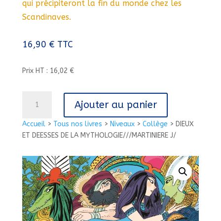
qui précipiteront la fin du monde chez les
Scandinaves.
16,90
€
TTC
Prix HT : 16,02 €
quantité
Ajouter au panier
de
DIEUX
Accueil
>
Tous nos livres
>
Niveaux
>
Collège
>
DIEUX
ET
ET DEESSES DE LA MYTHOLOGIE///MARTINIERE J/
DEESSES
DE
LA
MYTHOLOGIE///MARTINIERE
J/