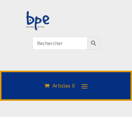
Articles 0