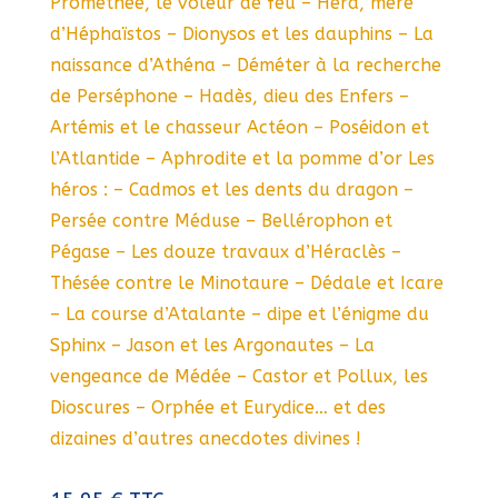
Prométhée, le voleur de feu – Héra, mère
d’Héphaïstos – Dionysos et les dauphins – La
naissance d’Athéna – Déméter à la recherche
de Perséphone – Hadès, dieu des Enfers –
Artémis et le chasseur Actéon – Poséidon et
l’Atlantide – Aphrodite et la pomme d’or Les
héros : – Cadmos et les dents du dragon –
Persée contre Méduse – Bellérophon et
Pégase – Les douze travaux d’Héraclès –
Thésée contre le Minotaure – Dédale et Icare
– La course d’Atalante – dipe et l’énigme du
Sphinx – Jason et les Argonautes – La
vengeance de Médée – Castor et Pollux, les
Dioscures – Orphée et Eurydice… et des
dizaines d’autres anecdotes divines !