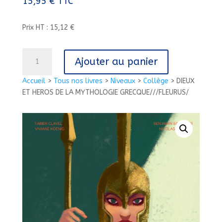
15,95
€
TTC
Prix HT : 15,12 €
quantité
Ajouter au panier
de
DIEUX
Accueil
>
Tous nos livres
>
Niveaux
>
Collège
>
DIEUX
ET
ET HEROS DE LA MYTHOLOGIE GRECQUE///FLEURUS/
HEROS
DE
LA
MYTHOLOGIE
GRECQUE///FLEURUS/