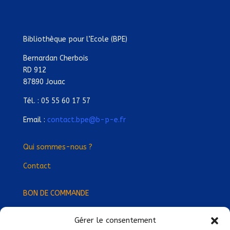
Bibliothèque pour l’Ecole (BPE)
Bernardan Cherbois
RD 912
87890 Jouac
Tél. : 05 55 60 17 57
Email :
contact.bpe@b-p-e.fr
Qui sommes-nous ?
Contact
BON DE COMMANDE
Gérer le consentement
Devenez Délégué
·
e Régional
·
e !