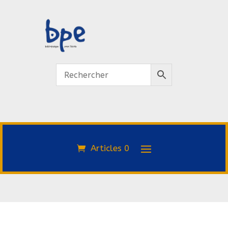
Articles 0