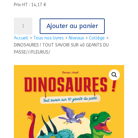
Prix HT : 14,17 €
quantité
Ajouter au panier
de
DINOSAURES
Accueil
>
Tous nos livres
>
Niveaux
>
Collège
>
!
DINOSAURES ! TOUT SAVOIR SUR 40 GEANTS DU
TOUT
PASSE///FLEURUS/
SAVOIR
SUR
40
GEANTS
DU
PASSE///FLEURUS/