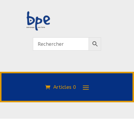
Articles 0