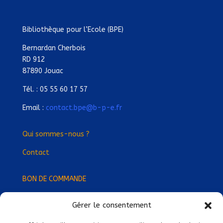
Bibliothèque pour l’Ecole (BPE)
Bernardan Cherbois
RD 912
87890 Jouac
Tél. : 05 55 60 17 57
Email :
contact.bpe@b-p-e.fr
Qui sommes-nous ?
Contact
BON DE COMMANDE
Gérer le consentement
Devenez Délégué
·
e Régional
·
e !
Trouvez-nous près de chez vous !