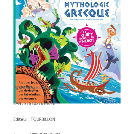
DONT
TU
ES
LE
HEROS/TOURBILL
Informations complémentaires :
EAN : 9791027613038
Éditeur : TOURBILLON