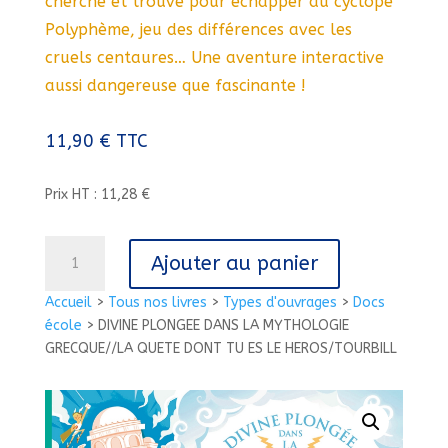
cherche et trouve pour échapper au cyclope
Polyphème, jeu des différences avec les
cruels centaures… Une aventure interactive
aussi dangereuse que fascinante !
11,90
€
TTC
Prix HT : 11,28 €
quantité
Ajouter au panier
de
DIVINE
Accueil
>
Tous nos livres
>
Types d'ouvrages
>
Docs
PLONGEE
école
>
DIVINE PLONGEE DANS LA MYTHOLOGIE
DANS
GRECQUE//LA QUETE DONT TU ES LE HEROS/TOURBILL
LA
MYTHOLOGIE
GRECQUE//LA
QUETE