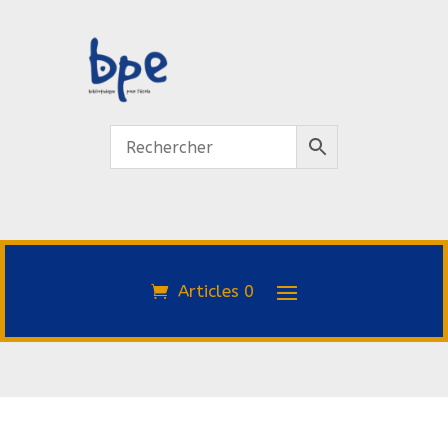
Articles 0