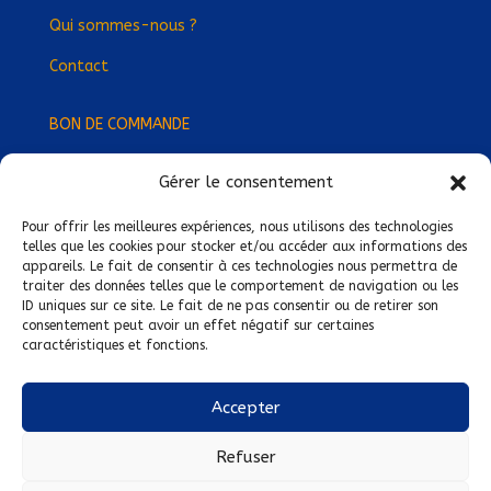
Qui sommes-nous ?
Contact
BON DE COMMANDE
Gérer le consentement
Devenez Délégué
·
e Régional
·
e !
Trouvez-nous près de chez vous !
Pour offrir les meilleures expériences, nous utilisons des technologies
telles que les cookies pour stocker et/ou accéder aux informations des
appareils. Le fait de consentir à ces technologies nous permettra de
Mentions légales
traiter des données telles que le comportement de navigation ou les
ID uniques sur ce site. Le fait de ne pas consentir ou de retirer son
Conditions générales de vente
consentement peut avoir un effet négatif sur certaines
caractéristiques et fonctions.
Politique de confidentialité
Politique de cookies
Accepter
Nous suivre sur :
Refuser