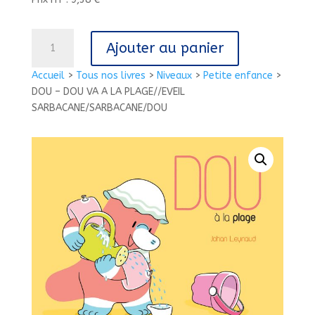
quantité
Ajouter au panier
de
DOU
Accueil
>
Tous nos livres
>
Niveaux
>
Petite enfance
>
-
DOU – DOU VA A LA PLAGE//EVEIL
DOU
SARBACANE/SARBACANE/DOU
VA
A
LA
PLAGE//EVEIL
SARBACANE/SARBACANE/DOU