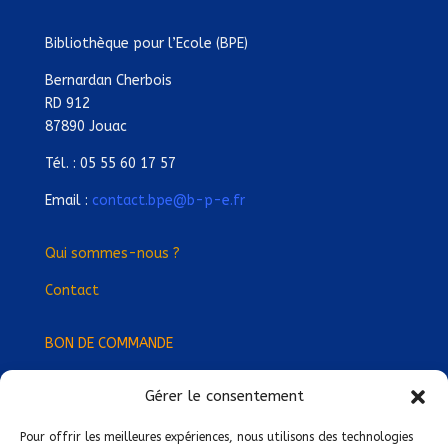
Bibliothèque pour l’Ecole (BPE)
Bernardan Cherbois
RD 912
87890 Jouac
Tél. : 05 55 60 17 57
Email :
contact.bpe@b-p-e.fr
Qui sommes-nous ?
Contact
BON DE COMMANDE
Gérer le consentement
Devenez Délégué
·
e Régional
·
e !
Trouvez-nous près de chez vous !
Pour offrir les meilleures expériences, nous utilisons des technologies