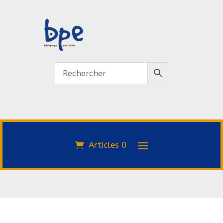
Articles 0