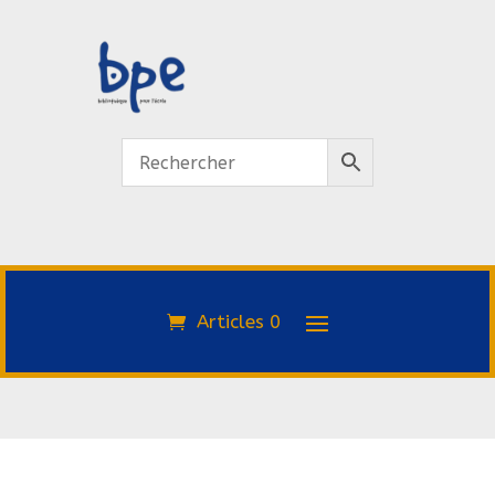
Articles 0