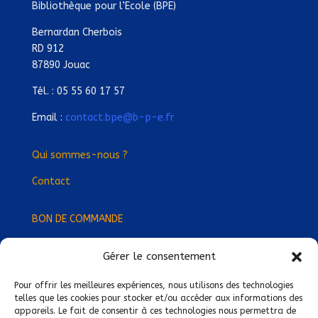
Bibliothèque pour l’Ecole (BPE)
Bernardan Cherbois
RD 912
87890 Jouac
Tél. : 05 55 60 17 57
Email :
contact.bpe@b-p-e.fr
Qui sommes-nous ?
Contact
BON DE COMMANDE
Gérer le consentement
Devenez Délégué
·
e Régional
·
e !
Trouvez-nous près de chez vous !
Pour offrir les meilleures expériences, nous utilisons des technologies
telles que les cookies pour stocker et/ou accéder aux informations des
appareils. Le fait de consentir à ces technologies nous permettra de
Mentions légales