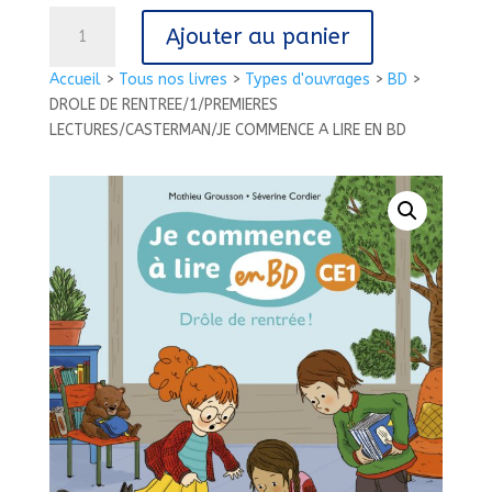
quantité
Ajouter au panier
de
DROLE
Accueil
>
Tous nos livres
>
Types d'ouvrages
>
BD
>
DE
DROLE DE RENTREE/1/PREMIERES
RENTREE/1/PREMIERES
LECTURES/CASTERMAN/JE COMMENCE A LIRE EN BD
LECTURES/CASTERMAN/JE
COMMENCE
A
LIRE
EN
BD