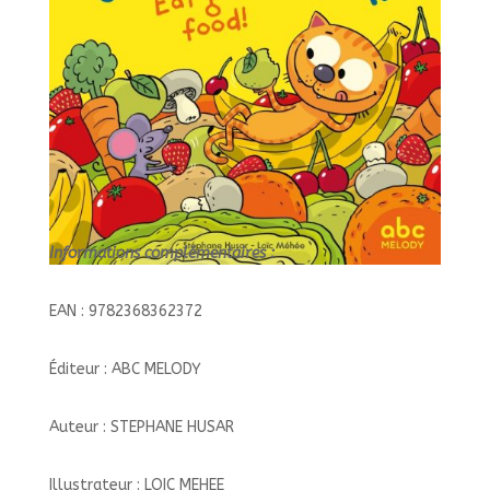
AUDIO//LEARN
ENGLISH
WITH
CAT
AND
MOUSE/
Informations complémentaires :
EAN : 9782368362372
Éditeur : ABC MELODY
Auteur : STEPHANE HUSAR
Illustrateur : LOIC MEHEE