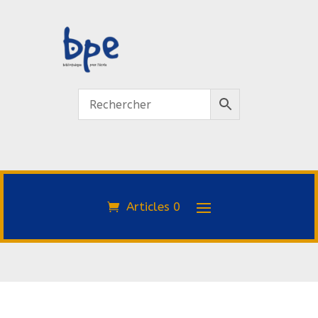
Articles 0