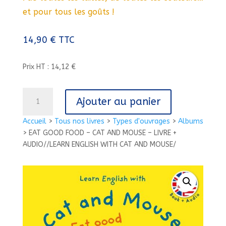
et pour tous les goûts !
14,90
€
TTC
Prix HT : 14,12 €
quantité
Ajouter au panier
de
EAT
Accueil
>
Tous nos livres
>
Types d'ouvrages
>
Albums
GOOD
>
EAT GOOD FOOD – CAT AND MOUSE – LIVRE +
FOOD
AUDIO//LEARN ENGLISH WITH CAT AND MOUSE/
-
CAT
AND
MOUSE
-
LIVRE
+