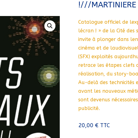
!///MARTINIERE
Catalogue officiel de lex
lécran ! » de la Cité des 
invite à plonger dans len
cinéma et de laudiovisuel
(SFX) exploités aujourdh
retrace les étapes clefs 
réalisation, du story-boar
Au-delà des technicités e
avant les nouveaux méti
sont devenus nécessaires 
publicité.
20,00
€
TTC