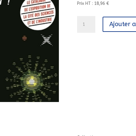
Prix HT : 18,96 €
quantité
Ajouter 
de
EFFETS
SPECIAUX,
CREVEZ
L'ECRAN
!///MARTINIERE
BL/