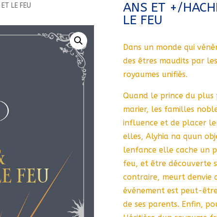
ANS ET +/HACH
ET LE FEU
LE FEU
Dans un monde qui vénère 
des êtres maudits par le
royaumes unifiés.
Quand le prince du plus 
marier, les familles noble
influence et de placer le
elles, Alyhia na quun obj
lenfance elle cache un p
feu, et être découverte s
contraire, meurt denvie 
événement est peut-être 
de ses parents. Enfin, pou