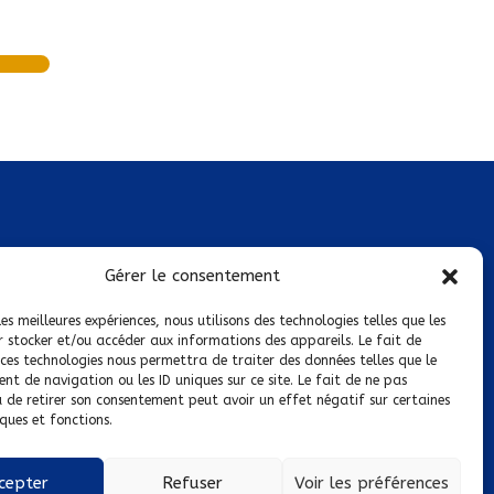
Mentions légales
Gérer le consentement
Conditions générales de vente
les meilleures expériences, nous utilisons des technologies telles que les
r stocker et/ou accéder aux informations des appareils. Le fait de
Politique de confidentialité
 ces technologies nous permettra de traiter des données telles que le
t de navigation ou les ID uniques sur ce site. Le fait de ne pas
Politique de cookies
u de retirer son consentement peut avoir un effet négatif sur certaines
ques et fonctions.
Nous suivre sur :
cepter
Refuser
Voir les préférences