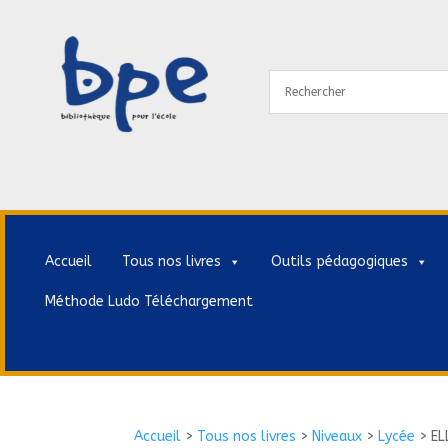
Accueil
Tous nos livres
Outils pédagogiques
Méthode Ludo Téléchargement
Accueil
>
Tous nos livres
>
Niveaux
>
Lycée
>
EL