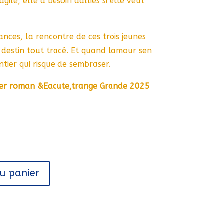
gile, elle a besoin dalliés si elle veut
nces, la rencontre de ces trois jeunes
 destin tout tracé. Et quand lamour sen
ntier qui risque de sembraser.
ier roman &Eacute,trange Grande 2025
au panier