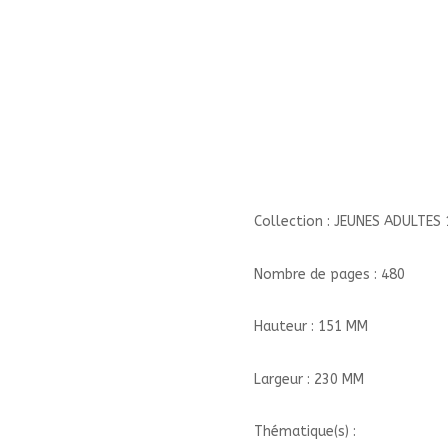
FEU/1/JEUNES
ADULTES
15
ANS
ET
+/HACHETTE
ROMANS/ELLES
ET
LE
FEU
Collection : JEUNES ADULTES 
Nombre de pages : 480
Hauteur : 151 MM
Largeur : 230 MM
Thématique(s) :