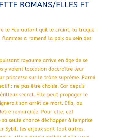
ETTE ROMANS/ELLES ET
le Feu autant quil le craint, la traque
s flammes a ramené la paix au sein des
puissant royaume arrive en âge de se
s y voient loccasion daccroître leur
ur princesse sur le trône suprême. Parmi
ectif : ne pas être choisie. Car depuis
érilleux secret. Elle peut propager le
ignerait son arrêt de mort. Efia, au
dêtre remarquée. Pour elle, cet
sa seule chance déchapper à lemprise
r Sybil, les enjeux sont tout autres.