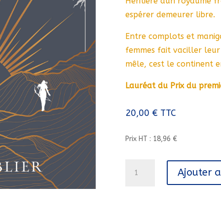
Héritière dun royaume fra
espérer demeurer libre.
Entre complots et maniga
femmes fait vaciller leur
mêle, cest le continent e
Lauréat du Prix du prem
20,00
€
TTC
Prix HT : 18,96 €
quantité
Ajouter 
de
ELLES
ET
LE