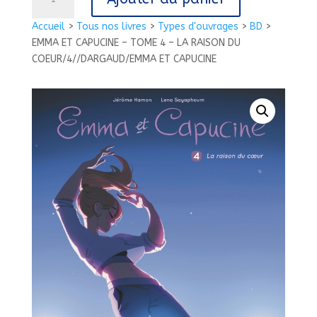
de
EMMA
Accueil
>
Tous nos livres
>
Types d'ouvrages
>
BD
>
ET
EMMA ET CAPUCINE – TOME 4 – LA RAISON DU
CAPUCINE
COEUR/4//DARGAUD/EMMA ET CAPUCINE
-
TOME
4
-
LA
RAISON
DU
COEUR/4//DARGAUD/EMMA
ET
CAPUCINE