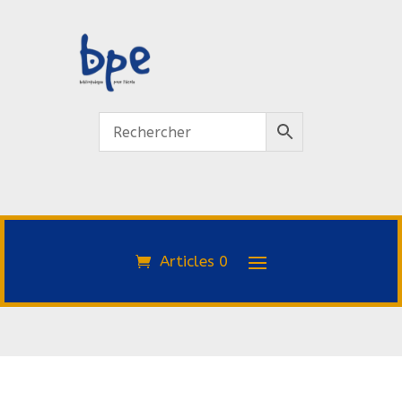
Articles 0