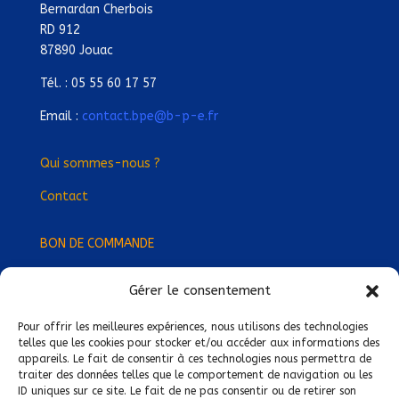
Bernardan Cherbois
RD 912
87890 Jouac
Tél. : 05 55 60 17 57
Email :
contact.bpe@b-p-e.fr
Qui sommes-nous ?
Contact
BON DE COMMANDE
Gérer le consentement
Devenez Délégué
·
e Régional
·
e !
Trouvez-nous près de chez vous !
Pour offrir les meilleures expériences, nous utilisons des technologies
telles que les cookies pour stocker et/ou accéder aux informations des
appareils. Le fait de consentir à ces technologies nous permettra de
Mentions légales
traiter des données telles que le comportement de navigation ou les
ID uniques sur ce site. Le fait de ne pas consentir ou de retirer son