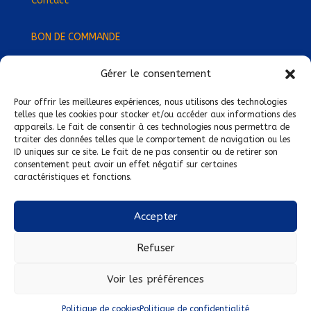
Contact
BON DE COMMANDE
Gérer le consentement
Devenez Délégué
·
e Régional
·
e !
Trouvez-nous près de chez vous !
Pour offrir les meilleures expériences, nous utilisons des technologies
telles que les cookies pour stocker et/ou accéder aux informations des
appareils. Le fait de consentir à ces technologies nous permettra de
Mentions légales
traiter des données telles que le comportement de navigation ou les
ID uniques sur ce site. Le fait de ne pas consentir ou de retirer son
Conditions générales de vente
consentement peut avoir un effet négatif sur certaines
caractéristiques et fonctions.
Politique de confidentialité
Politique de cookies
Accepter
Nous suivre sur :
Refuser
Voir les préférences
Politique de cookies
Politique de confidentialité