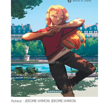
JULIETTE/7//DARGAUD/EMMA
ET
CAPUCINE
Informations complémentaires :
EAN : 9782505113980
Éditeur : DARGAUD
Auteur : JEROME HAMON JEROME HAMON