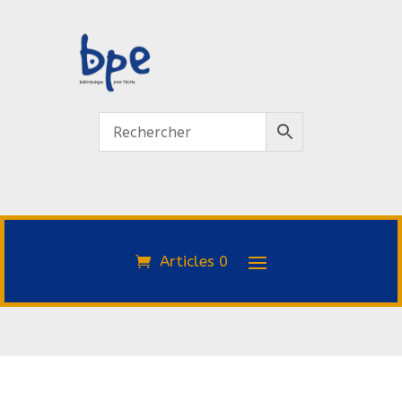
Articles 0